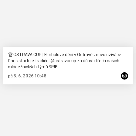
🏆 OSTRAVA CUP | Florbalové dění v Ostravě znovu ožívá 🫵
Dnes startuje tradiční @ostravacup za účasti třech našich
mládežnických týmů 💛🖤
pá 5. 6. 2026 10:48