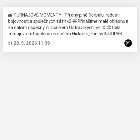
📸 TURNAJOVÉ MOMENTY | Tři dny plné florbalu, radosti,
bojovnosti a společných zážitků 🤩 Přinášíme malé ohlédnutí
za dalším úspěšným ročníkem Ostravských her 👏😎 Celá
turnajová fotogalerie na našem Flickru! 👉 bit.ly/4dJUPAB
čt 28. 5. 2026 11:39