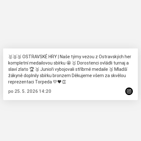
🥇🥈🥉 OSTRAVSKÉ HRY | Naše týmy vezou z Ostravských her
kompletní medailovou sbírku 🤩 🥇 Dorostenci ovládli turnaj a
slaví zlato 🏆 🥈 Junioři vybojovali stříbrné medaile 🥉 Mladší
žákyně doplnily sbírku bronzem Děkujeme všem za skvělou
reprezentaci Torpeda 💛🖤👏
po 25. 5. 2026 14:20