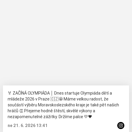
🏅 ZAČÍNÁ OLYMPIÁDA │ Dnes startuje Olympiáda dětí a
mládeže 2026 v Praze 🇨🇿🤩 Máme velkou radost, že
součástí výběru Moravskoslezského kraje je také pět našich
hráčů 👏 Přejeme hodně štěstí, skvělé výkony a
nezapomenutelné zážitky. Držíme palce 💛🖤
ne 21. 6. 2026 13:41