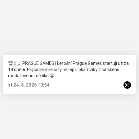
🏆🇨🇿 PRAGUE GAMES | Letošní Prague Games startují už za
14 dní! 🔥 Připomeňme si ty nejlepší okamžiky z loňského
medailového ročníku 🤩
st 24. 6. 2026 10:54