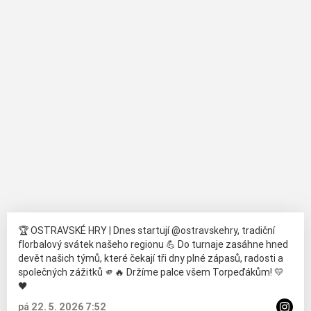
🏆 OSTRAVSKÉ HRY | Dnes startují @ostravskehry, tradiční
florbalový svátek našeho regionu 💪 Do turnaje zasáhne hned
devět našich týmů, které čekají tři dny plné zápasů, radosti a
společných zážitků 🫵🔥 Držíme palce všem Torpeďákům! 💛
🖤
pá 22. 5. 2026 7:52