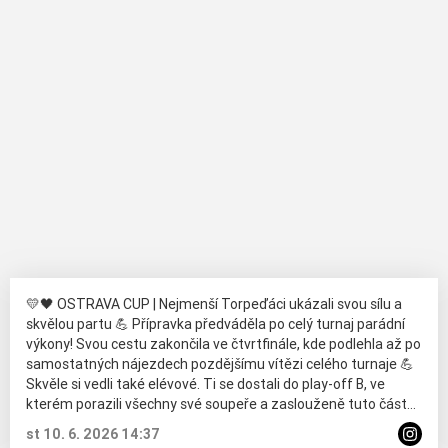
💛🖤 OSTRAVA CUP | Nejmenší Torpeďáci ukázali svou sílu a
skvělou partu 💪 Přípravka předváděla po celý turnaj parádní
výkony! Svou cestu zakončila ve čtvrtfinále, kde podlehla až po
samostatných nájezdech pozdějšímu vítězi celého turnaje 💪
Skvěle si vedli také elévové. Ti se dostali do play-off B, ve
kterém porazili všechny své soupeře a zaslouženě tuto část
turnaje ovládli 🏆
st 10. 6. 2026 14:37