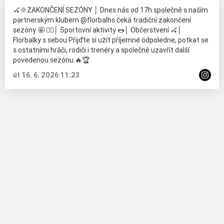
🏑🌞ZAKONČENÍ SEZÓNY │ Dnes nás od 17h společně s naším
partnerským klubem @florbalhs čeká tradiční zakončení
sezóny 🤩 🏃‍♂️│ Sportovní aktivity 🌭│ Občerstvení 🏑│
Florbalky s sebou Přijďte si užít příjemné odpoledne, potkat se
s ostatními hráči, rodiči i trenéry a společně uzavřít další
povedenou sezónu 🔥🏆
út 16. 6. 2026 11:23