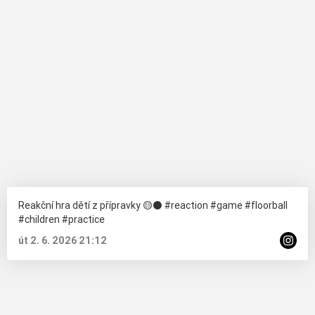
Reakční hra dětí z přípravky 🟡⚫️ #reaction #game #floorball
#children #practice
út 2. 6. 2026 21:12