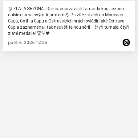
🥇 ZLATÁ SEZÓNA | Dorostenci završili fantastickou sezónu
dalším turnajovým triumfem 💪 Po vítězstvích na Moravian
Cupu, Gothia Cupu a Ostravských hrách ovládli také Ostrava
Cup a zaznamenali tak neuvěřitelnou sérii – čtyři turnaje, čtyři
zlaté medaile! 🏆💛🖤
po 8. 6. 2026 12:35