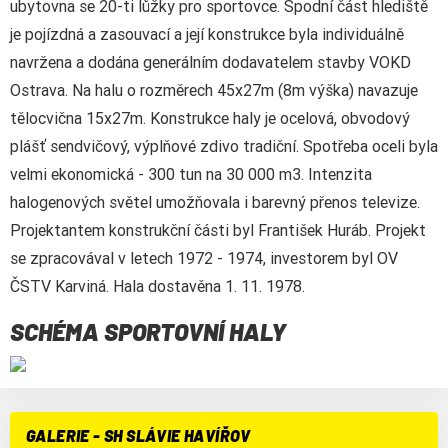
ubytovna se 20-ti lůžky pro sportovce. Spodní část hlediště
je pojízdná a zasouvací a její konstrukce byla individuálně
navržena a dodána generálním dodavatelem stavby VOKD
Ostrava. Na halu o rozměrech 45x27m (8m výška) navazuje
tělocvična 15x27m. Konstrukce haly je ocelová, obvodový
plášť sendvičový, výplňové zdivo tradiční. Spotřeba oceli byla
velmi ekonomická - 300 tun na 30 000 m3. Intenzita
halogenových světel umožňovala i barevný přenos televize.
Projektantem konstrukční části byl František Huráb. Projekt
se zpracovával v letech 1972 - 1974, investorem byl OV
ČSTV Karviná. Hala dostavěna 1. 11. 1978.
SCHÉMA SPORTOVNÍ HALY
GALERIE - SH SLÁVIE HAVÍŘOV