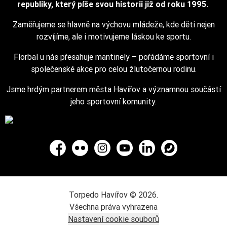
republiky, který píše svou historii již od roku 1995.
Zaměřujeme se hlavně na výchovu mládeže, kde děti nejen
rozvíjíme, ale i motivujeme láskou ke sportu.
Florbal u nás přesahuje mantinely – pořádáme sportovní i
společenské akce pro celou žlutočernou rodinu.
Jsme hrdým partnerem města Havířov a významnou součástí
jeho sportovní komunity.
Facebook
Flickr
Instagram
YouTube
LinkedIn
WhatsApp
Torpedo Havířov © 2026.
Všechna práva vyhrazena
Nastavení cookie souborů