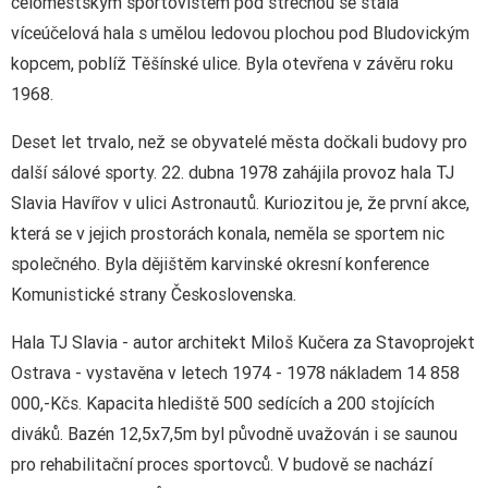
celoměstským sportovištěm pod střechou se stala
víceúčelová hala s umělou ledovou plochou pod Bludovickým
kopcem, poblíž Těšínské ulice. Byla otevřena v závěru roku
1968.
Deset let trvalo, než se obyvatelé města dočkali budovy pro
další sálové sporty. 22. dubna 1978 zahájila provoz hala TJ
Slavia Havířov v ulici Astronautů. Kuriozitou je, že první akce,
která se v jejich prostorách konala, neměla se sportem nic
společného. Byla dějištěm karvinské okresní konference
Komunistické strany Československa.
Hala TJ Slavia - autor architekt Miloš Kučera za Stavoprojekt
Ostrava - vystavěna v letech 1974 - 1978 nákladem 14 858
000,-Kčs. Kapacita hlediště 500 sedících a 200 stojících
diváků. Bazén 12,5x7,5m byl původně uvažován i se saunou
pro rehabilitační proces sportovců. V budově se nachází