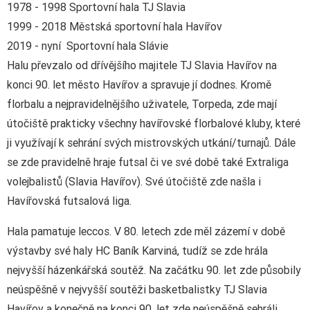
1978 - 1998 Sportovní hala TJ Slavia
1999 - 2018 Městská sportovní hala Havířov
2019 - nyní Sportovní hala Slávie
Halu převzalo od dřívějšího majitele TJ Slavia Havířov na
konci 90. let město Havířov a spravuje jí dodnes. Kromě
florbalu a nejpravidelnějšího uživatele, Torpeda, zde mají
útočiště prakticky všechny havířovské florbalové kluby, které
ji využívají k sehrání svých mistrovských utkání/turnajů. Dále
se zde pravidelně hraje futsal či ve své době také Extraliga
volejbalistů (Slavia Havířov). Své útočiště zde našla i
Havířovská futsalová liga.
Hala pamatuje leccos. V 80. letech zde měl zázemí v době
výstavby své haly HC Baník Karviná, tudíž se zde hrála
nejvyšší házenkářská soutěž. Na začátku 90. let zde působily
neúspěšně v nejvyšší soutěži basketbalistky TJ Slavia
Havířov a konečně na konci 90. let zde neúspěšně sehráli