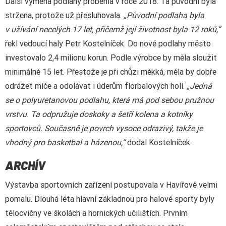
Další výměna podlahy proběhla v roce 2018. Ta původní byla
stržena, protože už přesluhovala.
„Původní podlaha byla
v užívání necelých 17 let, přičemž její životnost byla 12 roků,“
řekl vedoucí haly Petr Kostelníček. Do nové podlahy město
investovalo 2,4 milionu korun. Podle výrobce by měla sloužit
minimálně 15 let. Přestože je při chůzi měkká, měla by dobře
odrážet míče a odolávat i úderům florbalových holí.
„Jedná
se o polyuretanovou podlahu, která má pod sebou pružnou
vrstvu. Ta odpružuje doskoky a šetří kolena a kotníky
sportovců. Současně je povrch vysoce odrazivý, takže je
vhodný pro basketbal a házenou,“
dodal Kostelníček.
ARCHÍV
Výstavba sportovních zařízení postupovala v Havířově velmi
pomalu. Dlouhá léta hlavní základnou pro halové sporty byly
tělocvičny ve školách a hornických učilištích. Prvním