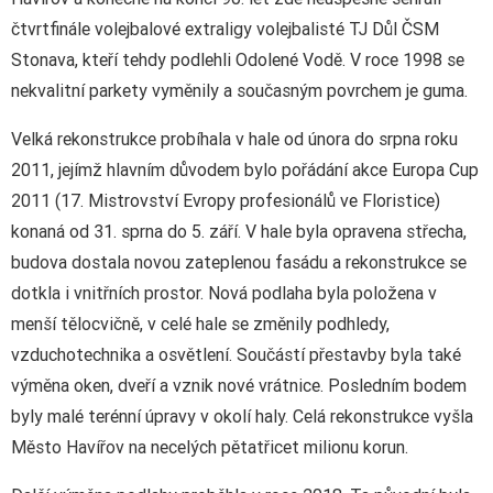
čtvrtfinále volejbalové extraligy volejbalisté TJ Důl ČSM
Stonava, kteří tehdy podlehli Odolené Vodě. V roce 1998 se
nekvalitní parkety vyměnily a současným povrchem je guma.
Velká rekonstrukce probíhala v hale od února do srpna roku
2011, jejímž hlavním důvodem bylo pořádání akce Europa Cup
2011 (17. Mistrovství Evropy profesionálů ve Floristice)
konaná od 31. sprna do 5. září. V hale byla opravena střecha,
budova dostala novou zateplenou fasádu a rekonstrukce se
dotkla i vnitřních prostor. Nová podlaha byla položena v
menší tělocvičně, v celé hale se změnily podhledy,
vzduchotechnika a osvětlení. Součástí přestavby byla také
výměna oken, dveří a vznik nové vrátnice. Posledním bodem
byly malé terénní úpravy v okolí haly. Celá rekonstrukce vyšla
Město Havířov na necelých pětatřicet milionu korun.