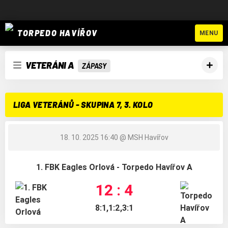
TORPEDO HAVÍŘOV
MENU
VETERÁNI A
ZÁPASY
LIGA VETERÁNŮ - SKUPINA 7, 3. KOLO
18. 10. 2025 16:40
@ MSH Havířov
1. FBK Eagles Orlová - Torpedo Havířov A
12 : 4
8:1,1:2,3:1