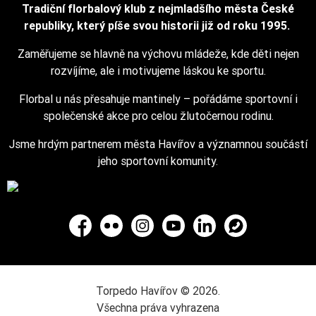
Tradiční florbalový klub z nejmladšího města České
republiky, který píše svou historii již od roku 1995.
Zaměřujeme se hlavně na výchovu mládeže, kde děti nejen
rozvíjíme, ale i motivujeme láskou ke sportu.
Florbal u nás přesahuje mantinely – pořádáme sportovní i
společenské akce pro celou žlutočernou rodinu.
Jsme hrdým partnerem města Havířov a významnou součástí
jeho sportovní komunity.
Facebook
Flickr
Instagram
YouTube
LinkedIn
WhatsApp
Torpedo Havířov © 2026.
Všechna práva vyhrazena