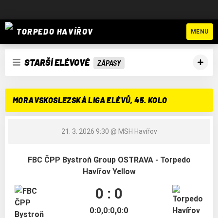
TORPEDO HAVÍŘOV
MENU
STARŠÍ ELÉVOVÉ
ZÁPASY
MORAVSKOSLEZSKÁ LIGA ELÉVŮ, 45. KOLO
21. 3. 2026 9:30
@ MSH Havířov
FBC ČPP Bystroň Group OSTRAVA - Torpedo
Havířov Yellow
0 : 0
0:0,0:0,0:0