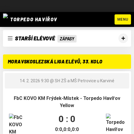
TORPEDO HAVÍŘOV
MENU
STARŠÍ ELÉVOVÉ
ZÁPASY
MORAVSKOSLEZSKÁ LIGA ELÉVŮ, 33. KOLO
14. 2. 2026 9:30
@ SH ZŠ a MŠ Petrovice u Karviné
FbC KOVO KM Frýdek-Místek - Torpedo Havířov
Yellow
0 : 0
0:0,0:0,0:0