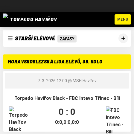
TORPEDO HAVÍŘOV
MENU
STARŠÍ ELÉVOVÉ
ZÁPASY
MORAVSKOSLEZSKÁ LIGA ELÉVŮ, 38. KOLO
7. 3. 2026 12:00
@ MSH Havířov
Torpedo Havířov Black - FBC Intevo Třinec - Bílí
0 : 0
0:0,0:0,0:0