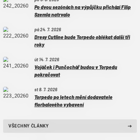
Po dvou sezónách na výpůjčku přichází Filip
Szemla natrvalo
pá 24. 7. 2026
Dresy Cutline bude Torpedo oblékat další tři
roky
út 14. 7. 2026
Vojáček i Punčochář budou v Torpedu
pokračovat
st 8. 7. 2026
Torpedo po letech mění dodavatele
florbalového vybavení
VŠECHNY ČLÁNKY