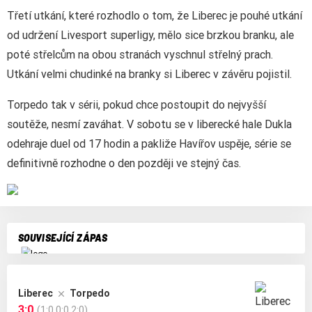
Třetí utkání, které rozhodlo o tom, že Liberec je pouhé utkání
od udržení Livesport superligy, mělo sice brzkou branku, ale
poté střelcům na obou stranách vyschnul střelný prach.
Utkání velmi chudinké na branky si Liberec v závěru pojistil.
Torpedo tak v sérii, pokud chce postoupit do nejvyšší
soutěže, nesmí zaváhat. V sobotu se v liberecké hale Dukla
odehraje duel od 17 hodin a pakliže Havířov uspěje, série se
definitivně rozhodne o den později ve stejný čas.
SOUVISEJÍCÍ ZÁPAS
Liberec
Torpedo
3:0
(1:0,0:0,2:0)