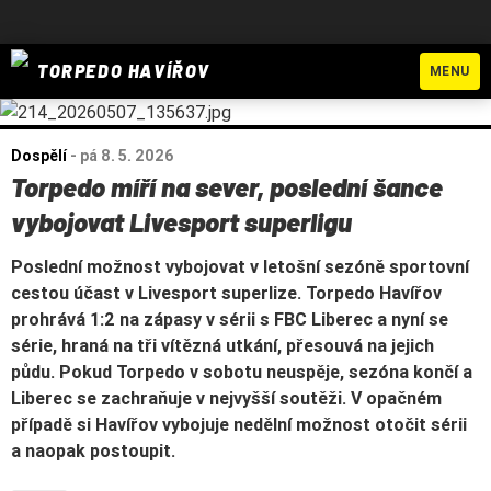
TORPEDO HAVÍŘOV
MENU
Dospělí
-
pá 8. 5. 2026
Torpedo míří na sever, poslední šance
vybojovat Livesport superligu
Poslední možnost vybojovat v letošní sezóně sportovní
cestou účast v Livesport superlize. Torpedo Havířov
prohrává 1:2 na zápasy v sérii s FBC Liberec a nyní se
série, hraná na tři vítězná utkání, přesouvá na jejich
půdu. Pokud Torpedo v sobotu neuspěje, sezóna končí a
Liberec se zachraňuje v nejvyšší soutěži. V opačném
případě si Havířov vybojuje nedělní možnost otočit sérii
a naopak postoupit.