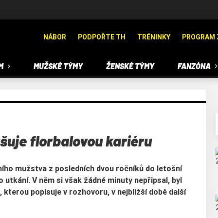
NÁBOR
PODPOŘTE TH
TRÉNINKY
PROGRAM 
M
MUŽSKÉ TÝMY
ŽENSKÉ TÝMY
FANZÓNA
šuje florbalovou kariéru
vního mužstva z posledních dvou ročníků do letošní
 utkání. V něm si však žádné minuty nepřipsal, byl
 kterou popisuje v rozhovoru, v nejbližší době další