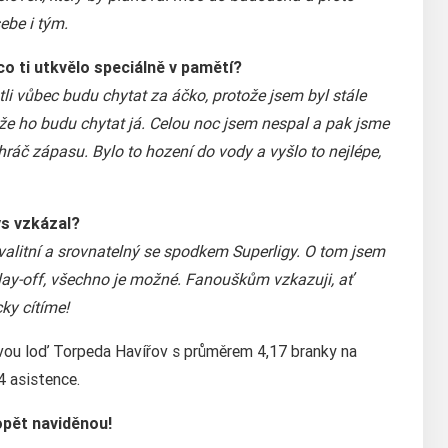
ebe i tým.
, co ti utkvělo speciálně v pamětí?
li vůbec budu chytat za áčko, protože jsem byl stále
 že ho budu chytat já. Celou noc jsem nespal a pak jsme
hráč zápasu. Bylo to hození do vody a vyšlo to nejlépe,
ys vzkázal?
kvalitní a srovnatelný se spodkem Superligy. O tom jsem
lay-off, všechno je možné. Fanouškům vzkazuji, ať
ky cítíme!
ovou loď Torpeda Havířov s průměrem 4,17 branky na
4 asistence.
opět naviděnou!