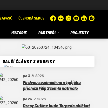
ZÁPASŮ
ČLENSKÁ SEKCE
Facebook
Flickr
Instagram
YouTube
LinkedIn
WhatsApp
HISTORIE
PARTNEŘI
PROJEKTY
DALŠÍ ČLÁNKY Z RUBRIKY
po 3. 8. 2026
Po dvou sezónách na výpůjčku
přichází Filip Szemla natrvalo
pá 24. 7. 2026
Dresy Cutline bude Torpedo oblékat