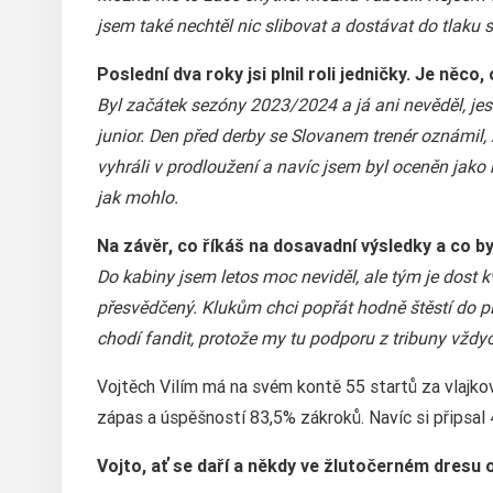
jsem také nechtěl nic slibovat a dostávat do tlaku s
Poslední dva roky jsi plnil roli jedničky. Je něco
Byl začátek sezóny 2023/2024 a já ani nevěděl, jest
junior. Den před derby se Slovanem trenér oznámil,
vyhráli v prodloužení a navíc jsem byl oceněn jako 
jak mohlo.
Na závěr, co říkáš na dosavadní výsledky a co b
Do kabiny jsem letos moc neviděl, ale tým je dost 
přesvědčený. Klukům chci popřát hodně štěstí do p
chodí fandit, protože my tu podporu z tribuny vždyc
Vojtěch Vilím má na svém kontě 55 startů za vlajk
zápas a úspěšností 83,5% zákroků. Navíc si připsal 
Vojto, ať se daří a někdy ve žlutočerném dresu 