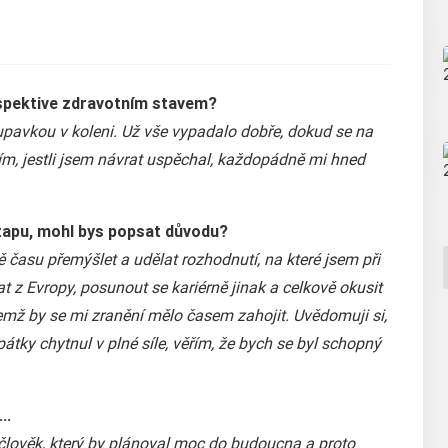
spektive zdravotním stavem?
pavkou v koleni. Už vše vypadalo dobře, dokud se na
ím, jestli jsem návrat uspěchal, každopádně mi hned
tapu, mohl bys popsat důvodu?
 času přemýšlet a udělat rozhodnutí, na které jsem při
t z Evropy, posunout se kariérně jinak a celkově okusit
emž by se mi zranění mělo časem zahojit. Uvědomuji si,
tky chytnul v plné síle, věřím, že bych se byl schopný
..
lověk, který by plánoval moc do budoucna a proto