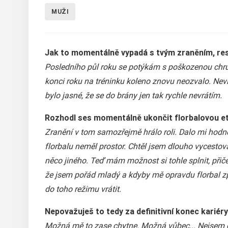
MUŽI
Jak to momentálně vypadá s tvým zraněním, re
Posledního půl roku se potýkám s poškozenou chru
konci roku na tréninku koleno znovu neozvalo. Nev
bylo jasné, že se do brány jen tak rychle nevrátím.
Rozhodl ses momentálně ukončit florbalovou e
Zranění v tom samozřejmě hrálo roli. Dalo mi hodně
florbalu neměl prostor. Chtěl jsem dlouho vycestova
něco jiného. Teď mám možnost si tohle splnit, přič
že jsem pořád mladý a kdyby mě opravdu florbal zpá
do toho režimu vrátit.
Nepovažuješ to tedy za definitivní konec kariéry.
Možná mě to zase chytne. Možná vůbec... Nejsem č