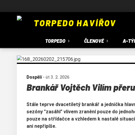
TORPEDO HAVÍŘOV
TORPEDO
ČLENOVÉ
A-TÝ
Dospělí
-
út 3. 2. 2026
Brankář Vojtěch Vilím přeru
Stále teprve dvacetiletý brankář a jednička hla
sezóny "zasáhl" vlivem zranění pouze do jednoho
pouze na střídačce a vzhledem k nastalé situaci,
ani nepřipíše.