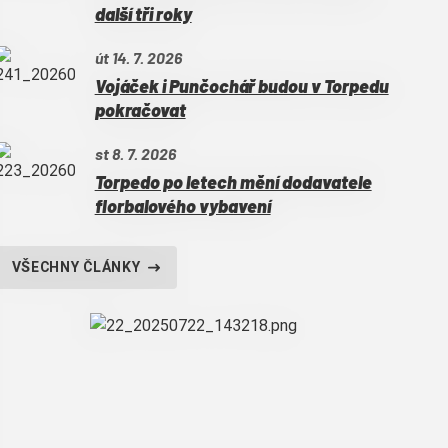
další tři roky
út 14. 7. 2026
Vojáček i Punčochář budou v Torpedu
pokračovat
st 8. 7. 2026
Torpedo po letech mění dodavatele
florbalového vybavení
VŠECHNY ČLÁNKY